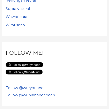
Renungan Nurani
SupraNatural
Wawancara
Wirausaha
FOLLOW ME!
Follow @wuryanano
Follow @wuryananocoach