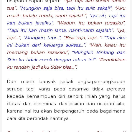
ucapan-ucapan seperti,
“Iya, tapi aku sudah terlalu
tua”
,
“Mungkin saja bisa, tapi itu sulit sekali”
,
“Aku
masih terlalu muda, nanti sajalah”
,
“Iya sih, tapi itu
kan bukan levelku”
,
“Waduh, itu bukan tugasku”
,
“Tapi itu kan masih lama, nanti-nanti sajalah”
,
“Iya,
tapi…”
,
“Mungkin, tapi…”
,
“Bisa saja, tapi…”
.
“Tapi aku
ini bukan dari keluarga sukses…”
,
“Wah, kalau itu
memang bukan rezekiku”
,
“Mungkin Bintang dan
Shio ku tidak cocok dengan tahun ini”
.
“Pendidikan
ku rendah, jadi aku tidak bisa…”
.
Dan masih banyak sekali ungkapan-ungkapan
serupa tadi, yang pada dasarnya tidak percaya
kepada kemampuan diri sendiri; inilah yang harus
diatasi dan dieliminasi dari pikiran dan ucapan kita;
karena hal itu akan berpengaruh pada bagaimana
cara kita bertindak nantinya.