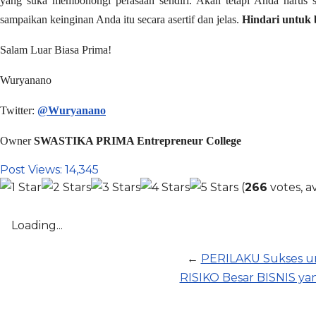
yang suka membohongi perasaan sendiri. Akan tetapi Anda harus 
sampaikan keinginan Anda itu secara asertif dan jelas.
Hindari untuk b
Salam Luar Biasa Prima!
Wuryanano
Twitter:
@Wuryanano
Owner
SWASTIKA PRIMA Entrepreneur College
Post Views:
14,345
(
266
votes, a
Loading...
←
PERILAKU Sukses u
RISIKO Besar BISNIS ya