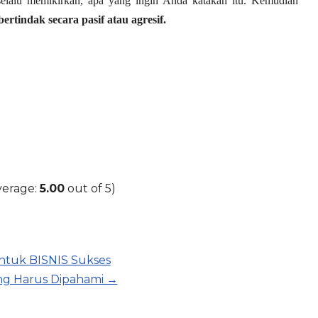
selalu memikirkan, apa yang ingin Anda katakan itu. Kemudian
ertindak secara pasif atau agresif.
verage:
5.00
out of 5)
ntuk BISNIS Sukses
ng Harus Dipahami →