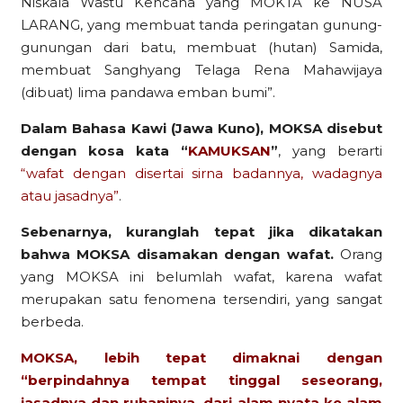
Niskala Wastu Kencana yang MOKTA ke NUSA
LARANG, yang membuat tanda peringatan gunung-
gunungan dari batu, membuat (hutan) Samida,
membuat Sanghyang Telaga Rena Mahawijaya
(dibuat) lima pandawa emban bumi”.
Dalam Bahasa Kawi (Jawa Kuno), MOKSA disebut
dengan kosa kata “
KAMUKSAN
”
, yang berarti
“wafat dengan disertai sirna badannya, wadagnya
atau jasadnya”
.
Sebenarnya, kuranglah tepat jika dikatakan
bahwa MOKSA disamakan dengan wafat.
Orang
yang MOKSA ini belumlah wafat, karena wafat
merupakan satu fenomena tersendiri, yang sangat
berbeda.
MOKSA, lebih tepat dimaknai dengan
“berpindahnya tempat tinggal seseorang,
jasadnya dan ruhaninya, dari alam nyata ke alam