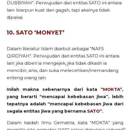
DUBBIYAH”. Perwujudan dari entitas SATO ini antara
lain: biarpun kuat dan gagah, tapi akalnya tidak
dipakai.
10. SATO ‘MONYET’
Dalam literatur Islam disebut sebagai “NAFS
QIRDIYAH”. Perwujudan dari entitas SATO ini antara
lain: jika diberi ia mengejek, jika tidak dikasih ia
mencibir, sinis, dan suka melecehkan/memandang
enteng orang lain.
Inilah makna sebenarnya dari kata “
MOKTA
”,
yang berarti “mencapai kebebasan jiwa”, lebih
tepatnya adalah “mencapai kebebasan jiwa dari
segala entitas jiwa yang bernama
SATO
”.
Dalam kaidah Ilmu Gematria, kata “MOKTA” yang
memiliki nilai gematria “460” selain dimaknai sebagai