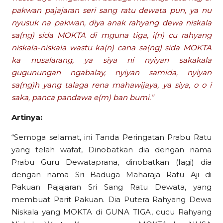
pakwan pajajaran seri sang ratu dewata pun, ya nu
nyusuk na pakwan, diya anak rahyang dewa niskala
sa(ng) sida MOKTA di mguna tiga, i(n) cu rahyang
niskala-niskala wastu ka(n) cana sa(ng) sida MOKTA
ka nusalarang, ya siya ni nyiyan sakakala
gugunungan ngabalay, nyiyan samida, nyiyan
sa(ng)h yang talaga rena mahawijaya, ya siya, o o i
saka, panca pandawa e(m) ban bumi.”
Artinya:
“Semoga selamat, ini Tanda Peringatan Prabu Ratu
yang telah wafat, Dinobatkan dia dengan nama
Prabu Guru Dewataprana, dinobatkan (Iagi) dia
dengan nama Sri Baduga Maharaja Ratu Aji di
Pakuan Pajajaran Sri Sang Ratu Dewata, yang
membuat Parit Pakuan. Dia Putera Rahyang Dewa
Niskala yang MOKTA di GUNA TIGA, cucu Rahyang