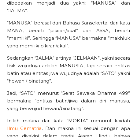
dibedakan menjadi dua yakni: “MANUSA” dan
“JALMA”.
“MANUSA” berasal dari Bahasa Sansekerta, dari kata
MANA, berarti “pikiran/akal” dan ASSA, berarti
“memiliki”. Sehingga “MANUSA” bermakna “makhluk
yang memiliki pikiran/akal”.
Sedangkan “JALMA” artinya “JELMAAN”, yakni secara
fisik wujudnya adalah MANUSIA, tapi secara entitas
batin atau entitas jiwa wujudnya adalah “SATO” yakni
“hewan / binatang”.
Jadi, “SATO” menurut “Serat Sewaka Dharma 499”
bermakna “entitas batin/jiwa dalam diri manusia,
yang berwujud hewan/binatang”.
Inilah makna dari kata “MOKTA” menurut kaidah
Ilmu Gematria
. Dan makna ini sesuai dengan apa
yang diyakini dalam tradisi Ajaran Hindu bahwa