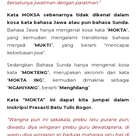
bersatunya jiwatman dengan paratman.”
Kata MOKSA sebenarnya tidak dikenal dalam
kosa kata bahasa Jawa atau pun bahasa Sunda.
Bahasa Jawa hanya mengenal kosa kata “
MOKTA
”,
yang kemudian mengalami transliterasi bahasa
menjadi “
MUKTI
”, yang berarti “mencapai
kebebasan jiwa”.
Sedangkan Bahasa Sunda hanya mengenal kosa
kata “
MOKTENG
”, merupakan akronim dari kata
“
MOKTA ING
”, kemudian dimaknai sebagai
“
NGAHIYANG
”, berarti “
Menghilang
”.
Kata “MOKTA” ini dapat kita jumpai dalam
Inskripsi Prasasti Batu Tulis Bogor.
“Wangna pun ini sakakala, prebu ratu purane pun,
diwastu diya wingaran prebu guru dewataprana, di
wastu diya wingaran sri baduga maharaja ratu hajj di