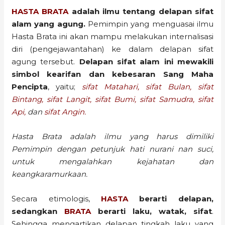
HASTA BRATA
adalah ilmu tentang delapan sifat
alam yang agung.
Pemimpin yang menguasai ilmu
Hasta Brata ini akan mampu melakukan internalisasi
diri (pengejawantahan) ke dalam delapan sifat
agung tersebut.
Delapan sifat alam ini mewakili
simbol kearifan dan kebesaran Sang Maha
Pencipta
, yaitu;
sifat Matahari, sifat Bulan, sifat
Bintang, sifat Langit, sifat Bumi, sifat Samudra, sifat
Api,
dan
sifat Angin.
Hasta Brata adalah ilmu yang harus dimiliki
Pemimpin dengan petunjuk hati nurani nan suci,
untuk mengalahkan kejahatan dan
keangkaramurkaan.
Secara etimologis,
HASTA
berarti delapan,
sedangkan
BRATA
berarti laku, watak, sifat
.
Sehingga mengartikan delapan tingkah laku yang