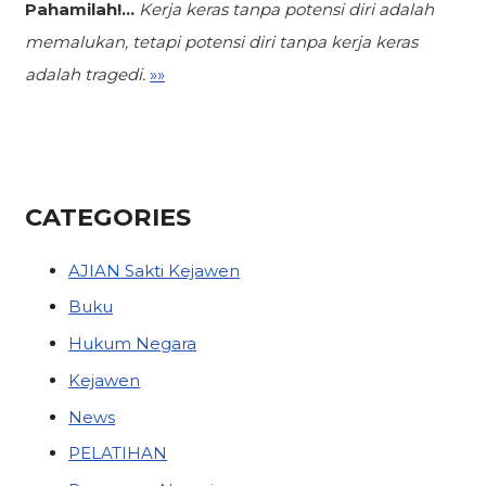
Pahamilah!...
Kerja keras tanpa potensi diri adalah
memalukan,
tetapi potensi diri tanpa kerja keras
adalah tragedi.
»»
CATEGORIES
AJIAN Sakti Kejawen
Buku
Hukum Negara
Kejawen
News
PELATIHAN