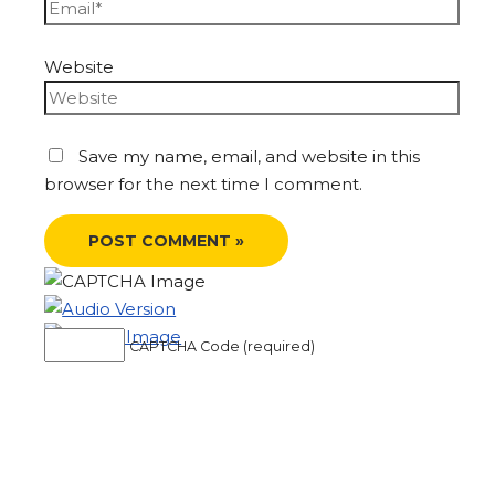
Website
Save my name, email, and website in this
browser for the next time I comment.
CAPTCHA Code (required)