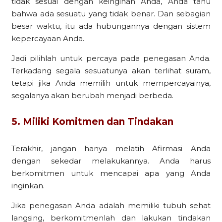
tidak sesuai dengan keinginan Anda, Anda tahu
bahwa ada sesuatu yang tidak benar. Dan sebagian
besar waktu, itu ada hubungannya dengan sistem
kepercayaan Anda.
Jadi pilihlah untuk percaya pada penegasan Anda.
Terkadang segala sesuatunya akan terlihat suram,
tetapi jika Anda memilih untuk mempercayainya,
segalanya akan berubah menjadi berbeda.
5. Miliki Komitmen dan Tindakan
Terakhir, jangan hanya melatih Afirmasi Anda
dengan sekedar melakukannya. Anda harus
berkomitmen untuk mencapai apa yang Anda
inginkan.
Jika penegasan Anda adalah memiliki tubuh sehat
langsing, berkomitmenlah dan lakukan tindakan