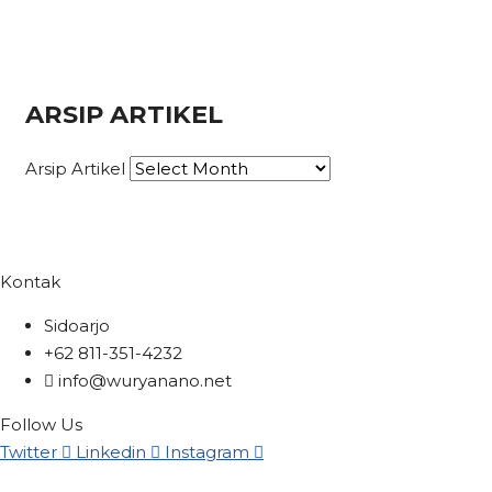
ARSIP ARTIKEL
Arsip Artikel
Kontak
Sidoarjo
+62 811-351-4232
info@wuryanano.net
Follow Us
Twitter
Linkedin
Instagram