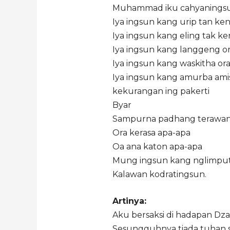
Muhammad iku cahyanings
Iya ingsun kang urip tan ken
Iya ingsun kang eling tak ken
Iya ingsun kang langgeng or
Iya ingsun kang waskitha ora 
Iya ingsun kang amurba amis
kekurangan ing pakerti
Byar
Sampurna padhang terawa
Ora kerasa apa-apa
Oa ana katon apa-apa
Mung ingsun kang nglimput
Kalawan kodratingsun.
Artinya:
Aku bersaksi di hadapan Dza
Sesungguhnya tiada tuhan s