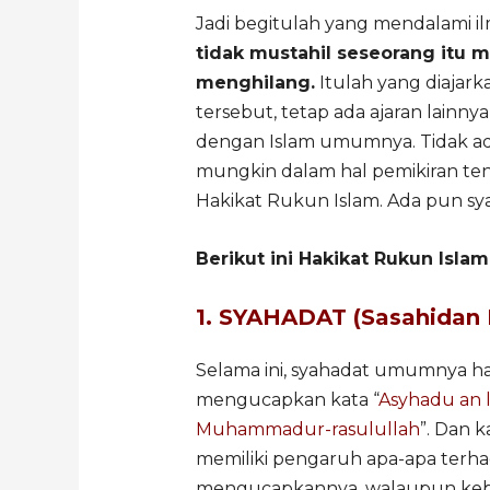
Jadi begitulah yang mendalami il
tidak mustahil seseorang itu 
menghilang.
Itulah yang diajark
tersebut, tetap ada ajaran lainnya
dengan Islam umumnya. Tidak a
mungkin dalam hal pemikiran ten
Hakikat Rukun Islam. Ada pun sya
Berikut ini Hakikat Rukun Isla
1. SYAHADAT (Sasahidan I
Selama ini, syahadat umumnya h
mengucapkan kata “
Asyhadu an la
Muhammadur-rasulullah
”. Dan 
memiliki pengaruh apa-apa terha
mengucapkannya, walaupun keb