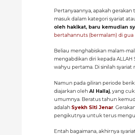
Pertanyaannya, apakah gerakan t
masuk dalam kategori syariat at
oleh hakikat, baru kemudian sy
bertahannuts (bermalam) di gua H
Beliau menghabiskan malam-mal
mengabdikan diri kepada ALLAH
wahyu pertama. Di sinilah syaria
Namun pada giliran periode beri
diajarkan oleh
Al Hallaj
, yang cu
umumnya. Beratus tahun kemudian
adalah
Syekh Siti Jenar
. Geraka
pengikutnya untuk terus mengu
Entah bagaimana, akhirnya syaria