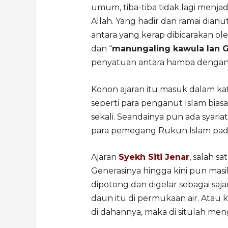
umum, tiba-tiba tidak lagi menj
Allah. Yang hadir dan ramai dianut
antara yang kerap dibicarakan o
dan “
manungaling kawula lan G
penyatuan antara hamba dengan
Konon ajaran itu masuk dalam kate
seperti para penganut Islam biasa
sekali. Seandainya pun ada syari
para pemegang Rukun Islam pa
Ajaran
Syekh Siti Jenar
, salah s
Generasinya hingga kini pun ma
dipotong dan digelar sebagai saja
daun itu di permukaan air. Atau
di dahannya, maka di situlah men