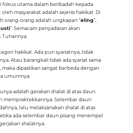
adi fokus utama dalam beribadah kepada
 oleh masyarakat adalah sejenis hakikat. Di
leh orang-orang adalah ungkapan “
eling
”,
usti
”. Semacam penyadaran akan
 Tuhannya.
gori hakikat. Ada pun syariatnya, tidak
nya. Atau barangkali tidak ada syariat sama
at, maka dipastikan sangat berbeda dengan
da umumnya.
atunya adalah gerakan shalat di atas daun.
sih mempraktekkannya. Selembar daun
dahnya, lalu melaksanakan shalat di atas
 ketika ada selembar daun pisang menempel
gerjakan shalatnya.