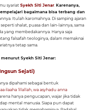
mu syariat
Syekh Siti Jenar
.
Karenanya,
mempelajari bagaimana bisa terbang dan
annya. Itulah karomahnya. Di samping ajaran
 seperti shalat, puasa dan lain-lainnya, sama
da yang membedakannya. Hanya saja
tang falsafah teologinya, dalam memaknai
riatnya tetap sama.
m menurut Syekh Siti Jenar:
ngsun Sejati)
anya dipahami sebagai bentuk
a ilaaha ‘illallah, wa asyhadu anna
karena hanya pengucapan, wajar jika tidak
dap mental manusia. Siapa pun dapat
anyakan tidak memahaminya. Padahal