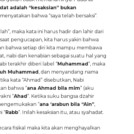
dat adalah “kesaksian” bukan
t menyatakan bahwa “saya telah bersaksi”.
h”, maka kata ini harus hadir dan lahir dari
aat pengucapan, kita harus yakin bahwa
 dan bahwa setiap diri kita mampu membawa
at, nabi dan kenabian sebagai suatu hal yang
i terakhir diberi label “
Muhammad
”, maka
 ruh Muhammad
, dan menyandang nama
etika kata “Ahmad” disebutkan, Nabi
n bahwa “
ana Ahmad bila mim
” (aku
akni “
Ahad
”. Ketika suku bangsa dzahir
g mengemukakan “
ana ‘arabun bila “Ain”
,
i “
Rabb
”. Inilah kesaksian itu, atau syahadat.
cara fisikal maka kita akan menghayalkan