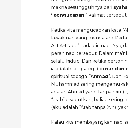
makna sesungguhnya dari
syaha
“pengucapan”
, kalimat tersebu
Ketika kita mengucapkan kata “Alla
keyakinan yang mendalam. Pada s
ALLAH “ada” pada diri nabi-Nya,
peran nabi tersebut. Dalam ma’rif
selalu hidup. Dan ketika person nab
ia adalah langsung dari
nur dan
spiritual sebagai “
Ahmad
”. Dan k
Muhammad sering mengemukaka
adalah Ahmad yang tanpa mim), y
“arab” disebutkan, beliau serin
(aku adalah “Arab tanpa ‘Ain), yakn
Kalau kita membayangkan nabi se