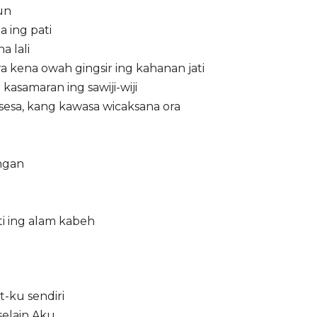
un
a ing pati
a lali
a kena owah gingsir ing kahanan jati
kasamaran ing sawiji-wiji
esa, kang kawasa wicaksana ora
ngan
i ing alam kabeh
t-ku sendiri
elain Aku