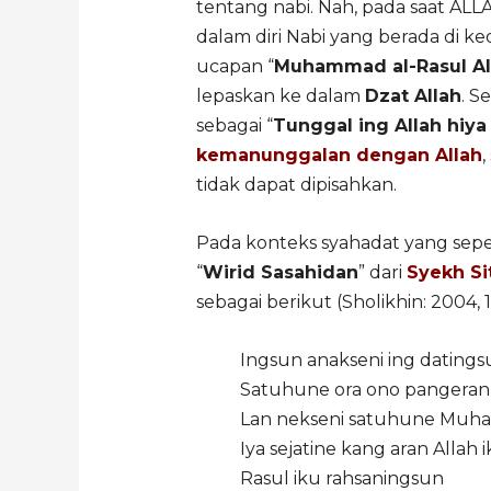
tentang nabi. Nah, pada saat ALL
dalam diri Nabi yang berada di ke
ucapan “
Muhammad al-Rasul Al
lepaskan ke dalam
Dzat Allah
. S
sebagai “
Tunggal ing Allah hiya
kemanunggalan dengan Allah
,
tidak dapat dipisahkan.
Pada konteks syahadat yang seper
“
Wirid Sasahidan
” dari
Syekh Si
sebagai berikut (Sholikhin: 2004, 
Ingsun anakseni ing dating
Satuhune ora ono pangeran
Lan nekseni satuhune Muh
Iya sejatine kang aran Allah
Rasul iku rahsaningsun