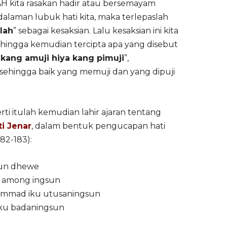
AH kita rasakan hadir atau bersemayam
dalaman lubuk hati kita, maka terlepaslah
lah
” sebagai kesaksian. Lalu kesaksian ini kita
ehingga kemudian tercipta apa yang disebut
 kang amuji hiya kang pimuji
”,
 sehingga baik yang memuji dan yang dipuji
ti itulah kemudian lahir ajaran tentang
ti Jenar
, dalam bentuk pengucapan hati
182-183):
sun dhewe
 among ingsun
ammad iku utusaningsun
 iku badaningsun