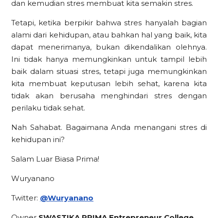
dan kemudian stres membuat kita semakin stres.
Tetapi, ketika berpikir bahwa stres hanyalah bagian
alami dari kehidupan, atau bahkan hal yang baik, kita
dapat menerimanya, bukan dikendalikan olehnya.
Ini tidak hanya memungkinkan untuk tampil lebih
baik dalam situasi stres, tetapi juga memungkinkan
kita membuat keputusan lebih sehat, karena kita
tidak akan berusaha menghindari stres dengan
perilaku tidak sehat.
Nah Sahabat. Bagaimana Anda menangani stres di
kehidupan ini?
Salam Luar Biasa Prima!
Wuryanano
Twitter:
@Wuryanano
Owner
SWASTIKA PRIMA Entrepreneur College