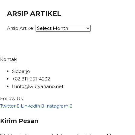
ARSIP ARTIKEL
Arsip Artikel
Kontak
Sidoarjo
+62 811-351-4232
info@wuryanano.net
Follow Us
Twitter
Linkedin
Instagram
Kirim Pesan