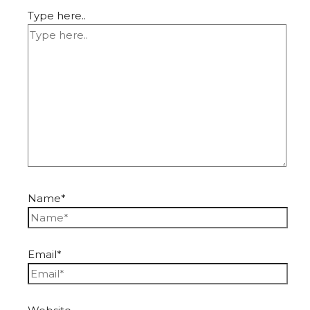
Type here..
Name*
Email*