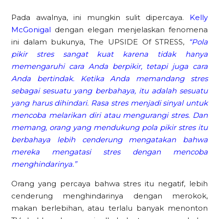
Pada awalnya, ini mungkin sulit dipercaya.
Kelly
McGonigal
dengan elegan menjelaskan fenomena
ini dalam bukunya, The UPSIDE Of STRESS,
“Pola
pikir stres sangat kuat karena tidak hanya
memengaruhi cara Anda berpikir, tetapi juga cara
Anda bertindak. Ketika Anda memandang stres
sebagai sesuatu yang berbahaya, itu adalah sesuatu
yang harus dihindari. Rasa stres menjadi sinyal untuk
mencoba melarikan diri atau mengurangi stres. Dan
memang, orang yang mendukung pola pikir stres itu
berbahaya lebih cenderung mengatakan bahwa
mereka mengatasi stres dengan mencoba
menghindarinya.”
Orang yang percaya bahwa stres itu negatif, lebih
cenderung menghindarinya dengan merokok,
makan berlebihan, atau terlalu banyak menonton