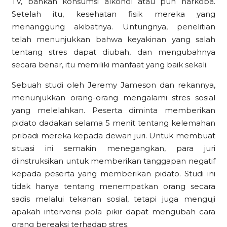
TV, bahkan konsumsi alkohol atau pun narkoba.
Setelah itu, kesehatan fisik mereka yang
menanggung akibatnya. Untungnya, penelitian
telah menunjukkan bahwa keyakinan yang salah
tentang stres dapat diubah, dan mengubahnya
secara benar, itu memiliki manfaat yang baik sekali.
Sebuah studi oleh Jeremy Jameson dan rekannya,
menunjukkan orang-orang mengalami stres sosial
yang melelahkan. Peserta diminta memberikan
pidato dadakan selama 5 menit tentang kelemahan
pribadi mereka kepada dewan juri. Untuk membuat
situasi ini semakin menegangkan, para juri
diinstruksikan untuk memberikan tanggapan negatif
kepada peserta yang memberikan pidato. Studi ini
tidak hanya tentang menempatkan orang secara
sadis melalui tekanan sosial, tetapi juga menguji
apakah intervensi pola pikir dapat mengubah cara
orang bereaksi terhadap stres.