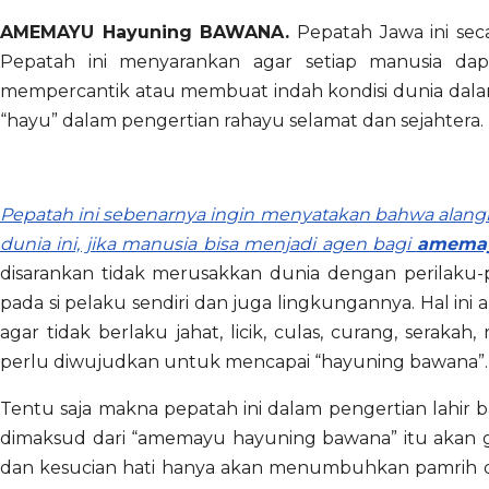
AMEMAYU Hayuning BAWANA.
Pepatah Jawa ini seca
Pepatah ini menyarankan agar setiap manusia da
mempercantik atau membuat indah kondisi dunia dalam
“hayu” dalam pengertian rahayu selamat dan sejahtera.
Pepatah ini sebenarnya ingin menyatakan bahwa alangka
dunia ini, jika manusia bisa menjadi agen bagi
amemay
disarankan tidak merusakkan dunia dengan perilaku-pe
pada si pelaku sendiri dan juga lingkungannya. Hal in
agar tidak berlaku jahat, licik, culas, curang, seraka
perlu diwujudkan untuk mencapai “hayuning bawana”.
Tentu saja makna pepatah ini dalam pengertian lahir 
dimaksud dari “amemayu hayuning bawana” itu akan ga
dan kesucian hati hanya akan menumbuhkan pamrih di 