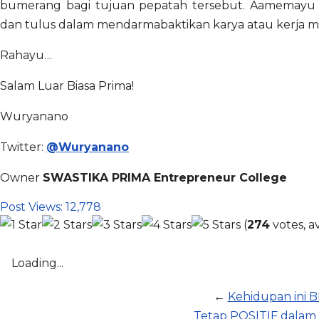
bumerang bagi tujuan pepatah tersebut. Aamemayu H
dan tulus dalam mendarmabaktikan karya atau kerja ma
Rahayu…
Salam Luar Biasa Prima!
Wuryanano
Twitter:
@Wuryanano
Owner
SWASTIKA PRIMA Entrepreneur College
Post Views:
12,778
(
274
votes, a
Loading...
←
Kehidupan ini
Tetap POSITIF dalam 