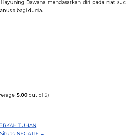
ayuning Bawana mendasarkan diri pada niat suci
nusia bagi dunia.
verage:
5.00
out of 5)
 BERKAH TUHAN
Situasi NEGATIF →