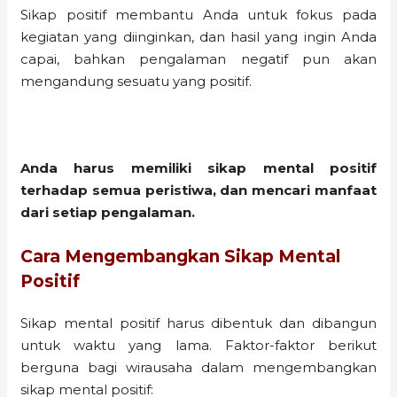
Sikap positif membantu Anda untuk fokus pada
kegiatan yang diinginkan, dan hasil yang ingin Anda
capai, bahkan pengalaman negatif pun akan
mengandung sesuatu yang positif.
Anda harus memiliki sikap mental positif
terhadap semua peristiwa, dan mencari manfaat
dari setiap pengalaman.
Cara Mengembangkan Sikap Mental
Positif
Sikap mental positif harus dibentuk dan dibangun
untuk waktu yang lama. Faktor-faktor berikut
berguna bagi wirausaha dalam mengembangkan
sikap mental positif: