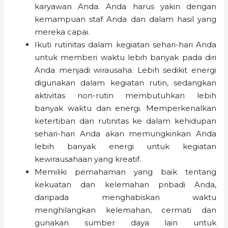
karyawan Anda. Anda harus yakin dengan
kemampuan staf Anda dan dalam hasil yang
mereka capai.
Ikuti rutinitas dalam kegiatan sehari-hari Anda
untuk memberi waktu lebih banyak pada diri
Anda menjadi wirausaha. Lebih sedikit energi
digunakan dalam kegiatan rutin, sedangkan
aktivitas non-rutin membutuhkan lebih
banyak waktu dan energi. Memperkenalkan
ketertiban dan rutinitas ke dalam kehidupan
sehari-hari Anda akan memungkinkan Anda
lebih banyak energi untuk kegiatan
kewirausahaan yang kreatif.
Memiliki pemahaman yang baik tentang
kekuatan dan kelemahan pribadi Anda,
daripada menghabiskan waktu
menghilangkan kelemahan, cermati dan
gunakan sumber daya lain untuk