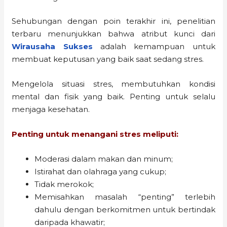
Sehubungan dengan poin terakhir ini, penelitian
terbaru menunjukkan bahwa atribut kunci dari
Wirausaha Sukses
adalah kemampuan untuk
membuat keputusan yang baik saat sedang stres.
Mengelola situasi stres, membutuhkan kondisi
mental dan fisik yang baik. Penting untuk selalu
menjaga kesehatan.
Penting untuk menangani stres meliputi:
Moderasi dalam makan dan minum;
Istirahat dan olahraga yang cukup;
Tidak merokok;
Memisahkan masalah “penting” terlebih
dahulu dengan berkomitmen untuk bertindak
daripada khawatir;