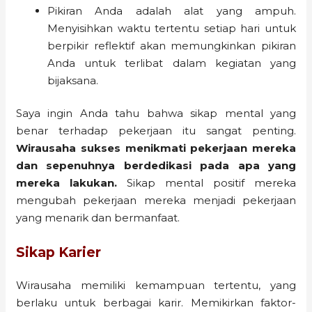
Pikiran Anda adalah alat yang ampuh.
Menyisihkan waktu tertentu setiap hari untuk
berpikir reflektif akan memungkinkan pikiran
Anda untuk terlibat dalam kegiatan yang
bijaksana.
Saya ingin Anda tahu bahwa sikap mental yang
benar terhadap pekerjaan itu sangat penting.
Wirausaha sukses menikmati pekerjaan mereka
dan sepenuhnya berdedikasi pada apa yang
mereka lakukan.
Sikap mental positif mereka
mengubah pekerjaan mereka menjadi pekerjaan
yang menarik dan bermanfaat.
Sikap Karier
Wirausaha memiliki kemampuan tertentu, yang
berlaku untuk berbagai karir. Memikirkan faktor-