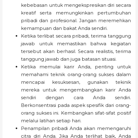
kebebasan untuk mengekspresikan diri secara
kreatif serta memungkinkan pertumbuhan
pribadi dan profesional. Jangan meremehkan
kemampuan dan bakat Anda sendiri.
Ketika terlibat secara pribadi, terima tanggung
jawab untuk memastikan bahwa kegiatan
tersebut akan berhasil. Secara realistis, terima
tanggung jawab dan juga batasan situasi.
Ketika memulai karir Anda, penting untuk
memahami teknik orang-orang sukses dalam
mencapai kesuksesan, gunakan tekinik
mereka untuk mengembangkan karir Anda
sendiri dengan cara Anda sendiri.
Berkonsentrasi pada aspek spesifik dari orang-
orang sukses ini. Kembangkan sifat-sifat positif
melalui latihan setiap hari.
Penampilan pribadi Anda akan memengaruhi
citra diri Anda. Jika Anda terlihat baik, Anda