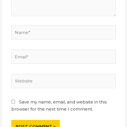
Save my name, email, and website in this
browser for the next time I comment.