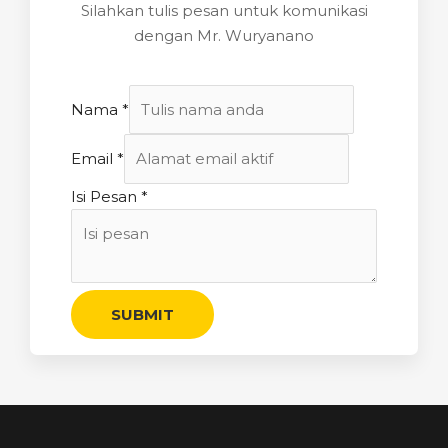
Silahkan tulis pesan untuk komunikasi
dengan Mr. Wuryanano
Nama
*
Email
*
Isi Pesan
*
SUBMIT