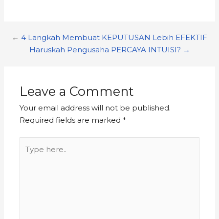
←
4 Langkah Membuat KEPUTUSAN Lebih EFEKTIF
Haruskah Pengusaha PERCAYA INTUISI? →
Leave a Comment
Your email address will not be published.
Required fields are marked
*