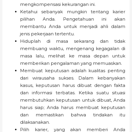
mengkompensasi kekurangan ini.
Ketahui sebanyak mungkin tentang karier
pilihan Anda. Pengetahuan ini akan
membantu Anda untuk menjadi ahli dalam
jenis pekerjaan tertentu.
Hiduplah di masa sekarang dan tidak
membuang waktu, mengenang kegagalan di
masa lalu, melihat ke masa depan untuk
memberikan pengalaman yang memuaskan.
Membuat keputusan adalah kualitas penting
dari wirausaha sukses. Dalam kebanyakan
kasus, keputusan harus dibuat dengan fakta
dan informasi terbatas. Ketika suatu situasi
membutuhkan keputusan untuk dibuat, Anda
harus siap; Anda harus membuat keputusan
dan memastikan bahwa tindakan itu
dilaksanakan.
Pilih karier, yang akan memberi Anda