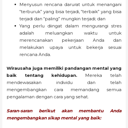
Menyusun rencana darurat untuk menangani
“terburuk” yang bisa terjadi, “terbaik” yang bisa
terjadi dan “paling” mungkin terjadi; dan
Yang perlu diingat dalam mengurangi stres
adalah meluangkan waktu untuk
merencanakan pekerjaan Anda dan
melakukan upaya untuk bekerja sesuai
rencana Anda.
Wirausaha juga memiliki pandangan mental yang
baik tentang kehidupan.
Mereka telah
mendewasakan individu dan telah
mengembangkan cara memandang semua
pengalaman dengan cara yang sehat.
Saran-saran berikut akan membantu Anda
mengembangkan sikap mental yang baik: