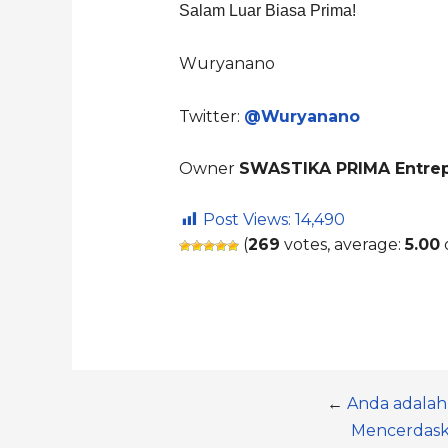
Salam Luar Biasa Prima!
Wuryanano
Twitter:
@Wuryanano
Owner
SWASTIKA PRIMA Entrep
Post Views:
14,490
(
269
votes, average:
5.00
o
←
Anda adala
Mencerdask