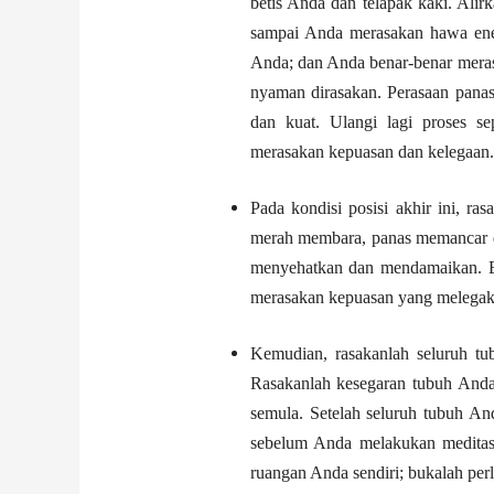
betis Anda dan telapak kaki. Alir
sampai Anda merasakan hawa ener
Anda; dan Anda benar-benar meras
nyaman dirasakan. Perasaan panas
dan kuat. Ulangi lagi proses se
merasakan kepuasan dan kelegaan.
Pada kondisi posisi akhir ini, ra
merah membara, panas memancar da
menyehatkan dan mendamaikan. Bi
merasakan kepuasan yang melegak
Kemudian, rasakanlah seluruh tu
Rasakanlah kesegaran tubuh Anda 
semula. Setelah seluruh tubuh An
sebelum Anda melakukan meditas
ruangan Anda sendiri; bukalah per