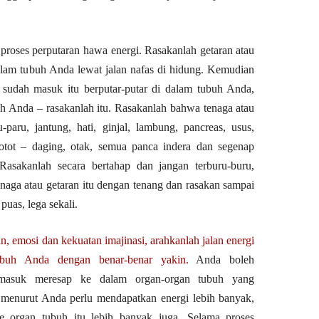
proses perputaran hawa energi. Rasakanlah getaran atau
alam tubuh Anda lewat jalan nafas di hidung. Kemudian
 sudah masuk itu berputar-putar di dalam tubuh Anda,
uh Anda – rasakanlah itu. Rasakanlah bahwa tenaga atau
paru, jantung, hati, ginjal, lambung, pancreas, usus,
tot – daging, otak, semua panca indera dan segenap
Rasakanlah secara bertahap dan jangan terburu-buru,
tenaga atau getaran itu dengan tenang dan rasakan sampai
uas, lega sekali.
 emosi dan kekuatan imajinasi, arahkanlah jalan energi
ubuh Anda dengan benar-benar yakin.
Anda boleh
 masuk meresap ke dalam organ-organ tubuh yang
 menurut Anda perlu mendapatkan energi lebih banyak,
e organ tubuh itu lebih banyak juga. Selama proses