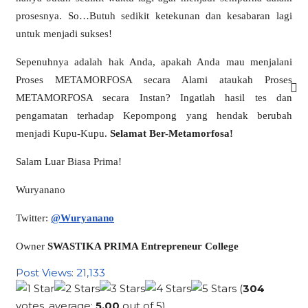
prosesnya. So…Butuh sedikit ketekunan dan kesabaran lagi
untuk menjadi sukses!
Sepenuhnya adalah hak Anda, apakah Anda mau menjalani
Proses METAMORFOSA secara Alami ataukah Proses
METAMORFOSA secara Instan? Ingatlah hasil tes dan
pengamatan terhadap Kepompong yang hendak berubah
menjadi Kupu-Kupu.
Selamat Ber-Metamorfosa!
Salam Luar Biasa Prima!
Wuryanano
Twitter:
@Wuryanano
Owner
SWASTIKA PRIMA Entrepreneur College
Post Views:
21,133
(
304
votes, average:
5.00
out of 5)