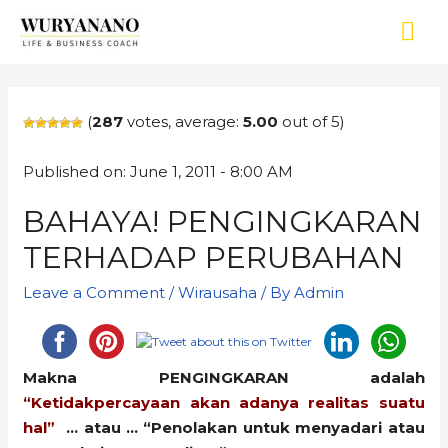
(
287
votes, average:
5.00
out of 5)
Published on: June 1, 2011 - 8:00 AM
BAHAYA! PENGINGKARAN
TERHADAP PERUBAHAN
Leave a Comment
/
Wirausaha
/ By
Admin
Makna PENGINGKARAN adalah
“Ketidakpercayaan akan adanya realitas suatu
hal”
… atau … “Penolakan untuk menyadari atau