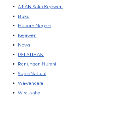
AJIAN Sakti Kejawen
Buku
Hukum Negara
Kejawen
News
PELATIHAN
Renungan Nurani
SupraNatural
Wawancara
Wirausaha