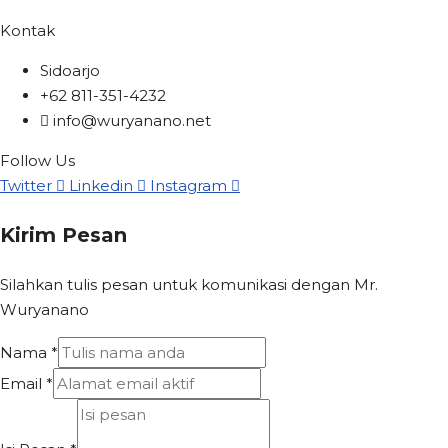
Kontak
Sidoarjo
+62 811-351-4232
info@wuryanano.net
Follow Us
Twitter
Linkedin
Instagram
Kirim Pesan
Silahkan tulis pesan untuk komunikasi dengan Mr.
Wuryanano
Nama
*
Email
*