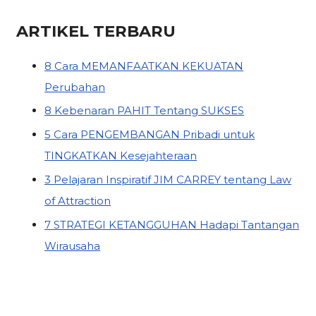
ARTIKEL TERBARU
8 Cara MEMANFAATKAN KEKUATAN
Perubahan
8 Kebenaran PAHIT Tentang SUKSES
5 Cara PENGEMBANGAN Pribadi untuk
TINGKATKAN Kesejahteraan
3 Pelajaran Inspiratif JIM CARREY tentang Law
of Attraction
7 STRATEGI KETANGGUHAN Hadapi Tantangan
Wirausaha