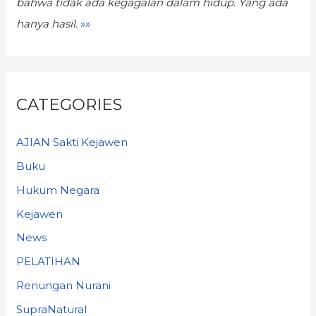
bahwa tidak ada kegagalan dalam hidup.
Yang ada
hanya hasil.
»»
CATEGORIES
AJIAN Sakti Kejawen
Buku
Hukum Negara
Kejawen
News
PELATIHAN
Renungan Nurani
SupraNatural