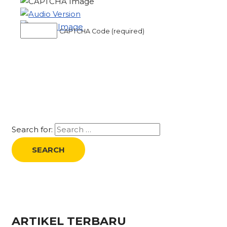
CAPTCHA Code (required)
Search for:
ARTIKEL TERBARU