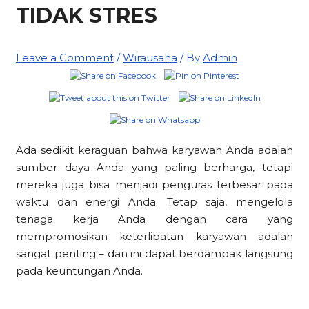
TIDAK STRES
Leave a Comment
/
Wirausaha
/ By
Admin
Ada sedikit keraguan bahwa karyawan Anda adalah
sumber daya Anda yang paling berharga, tetapi
mereka juga bisa menjadi penguras terbesar pada
waktu dan energi Anda. Tetap saja, mengelola
tenaga kerja Anda dengan cara yang
mempromosikan keterlibatan karyawan adalah
sangat penting – dan ini dapat berdampak langsung
pada keuntungan Anda.