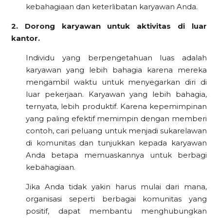
kebahagiaan dan keterlibatan karyawan Anda.
2. Dorong karyawan untuk aktivitas di luar
kantor.
Individu yang berpengetahuan luas adalah
karyawan yang lebih bahagia karena mereka
mengambil waktu untuk menyegarkan diri di
luar pekerjaan. Karyawan yang lebih bahagia,
ternyata, lebih produktif. Karena kepemimpinan
yang paling efektif memimpin dengan memberi
contoh, cari peluang untuk menjadi sukarelawan
di komunitas dan tunjukkan kepada karyawan
Anda betapa memuaskannya untuk berbagi
kebahagiaan.
Jika Anda tidak yakin harus mulai dari mana,
organisasi seperti berbagai komunitas yang
positif, dapat membantu menghubungkan