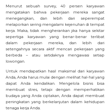
Menurut sebuah survey, 40 persen karyawan
mengatakan bahwa pekerjaan mereka sangat
menegangkan, dan lebih dari seperempat
melaporkan sering mengalami kejenuhan di tempat
kerja. Maka, tidak mengherankan jika hanya sekitar
sepertiga karyawan yang benar-benar terlibat
dalam pekerjaan mereka, dan lebih dari
setengahnya secara aktif mencari pekerjaan yang
berbeda – atau setidaknya mengawasi setiap
lowongan.
Untuk mendapatkan hasil maksimal dari karyawan
Anda, Anda harus mulai dengan melihat hal-hal yang
dapat Anda kendalikan. Mengelola bisnis bisa
membuat stres, tetapi dengan memperhatikan
budaya yang Anda ciptakan, Anda dapat membuat
peningkatan yang berkelanjutan dalam kehidupan
tenaga kerja Anda.