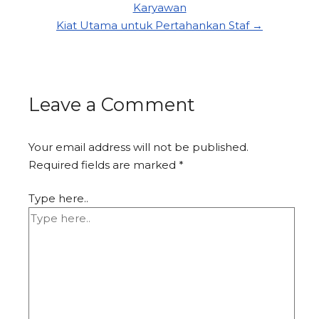
Karyawan
Kiat Utama untuk Pertahankan Staf →
Leave a Comment
Your email address will not be published.
Required fields are marked
*
Type here..