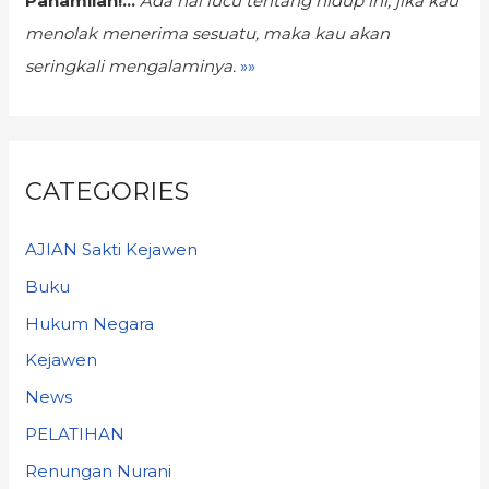
Pahamilah!...
Ada hal lucu tentang hidup ini,
jika kau
menolak menerima sesuatu, maka kau akan
seringkali mengalaminya.
»»
CATEGORIES
AJIAN Sakti Kejawen
Buku
Hukum Negara
Kejawen
News
PELATIHAN
Renungan Nurani