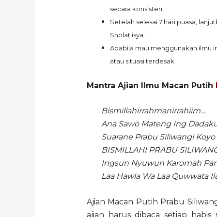
secara konsisten.
Setelah selesai 7 hari puasa, lan
Sholat isya.
Apabila mau menggunakan ilmu in
atau situasi terdesak.
Mantra Ajian Ilmu Macan Putih
Bismillahirrahmanirrahiim…
Ana Sawo Mateng Ing Dadak
Suarane Prabu Siliwangi Koyo
BISMILLAHI PRABU SILIWANG
Ingsun Nyuwun Karomah Panje
Laa Hawla Wa Laa Quwwata Ila Bi
Ajian Macan Putih Prabu Siliwan
ajian harus dibaca setiap habis