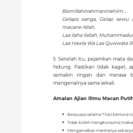
Bismillahirrahmanirrahiim…
Gelapa sanga, Gelap sewu 
macane Allah,
Laa ilaha ilallah, Muhammadur
Laa Hawla Wa Laa Quwwata illa
5. Setelah itu, pejamkan mata d
hidung. Pastikan tidak kaget, 
semakin ringan dan merasa b
mengenalnya sama sekali.
Amalan Ajian iIlmu Macan Puti
Berpuasa selama 7 hari berturut-tu
Tidak boleh mengkonsumsi makan
Mengamalkan mantranya sebanyak 11