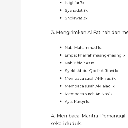
Istighfar 7x
Syahadat 3x
Sholawat 3x
3. Mengirimkan Al Fatihah dan m
Nabi Muhammad 1x.
Empat khalifah masing-masing 1x.
Nabi Khidir As 1x.
Syekh Abdul Qodir Al Jilani 1x.
Membaca surah Al-Ikhlas 3x.
Membaca surah Al-Falaq 1x.
Membaca surah An-Nas 1x.
Ayat Kursyi 1x.
4. Membaca Mantra Pemanggil
sekali duduk.