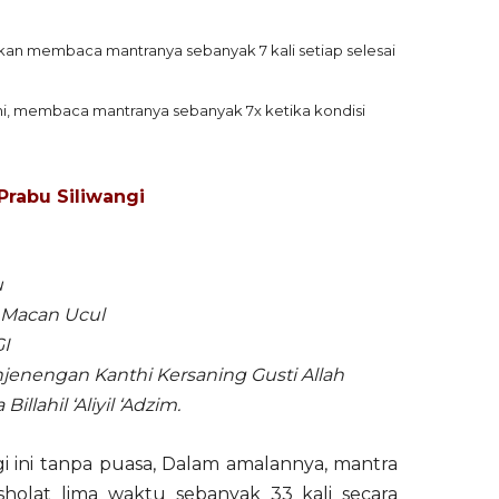
jutkan membaca mantranya sebanyak 7 kali setiap selesai
i, membaca mantranya sebanyak 7x ketika kondisi
Prabu Siliwangi
u
 Macan Ucul
I
nengan Kanthi Kersaning Gusti Allah
llahil ‘Aliyil ‘Adzim.
gi ini tanpa puasa, Dalam amalannya, mantra
 sholat lima waktu sebanyak 33 kali secara