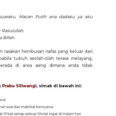
suaraku, Macan Putih ana dadaku ya aku
 Rasulullah.
 Billah.
an rasakan hembusan nafas yang keluar dari
apabila tubuh seolah-olah terasa melayang,
erada di area asing dimana anda tidak
h
Prabu Siliwangi
, simak di bawah ini:
rut.
an asal dari makhluk bernyawa.
1 kali setiap selesai Sholat Hajat di malam hari