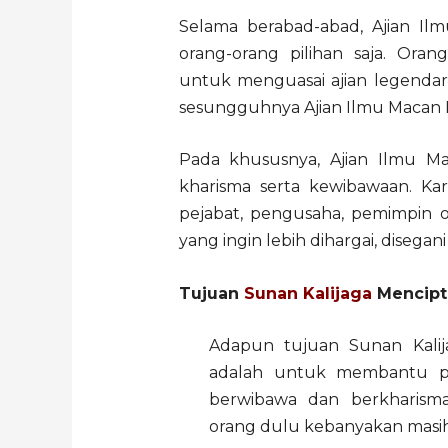
Selama berabad-abad, Ajian Il
orang-orang pilihan saja. Oran
untuk menguasai ajian legendaris 
sesungguhnya Ajian Ilmu Macan P
Pada khususnya, Ajian Ilmu Ma
kharisma serta kewibawaan. Kare
pejabat, pengusaha, pemimpin o
yang ingin lebih dihargai, disega
Tujuan
Sunan Kalijaga
Mencipta
Adapun tujuan Sunan Kalij
adalah untuk membantu pa
berwibawa dan berkharism
orang dulu kebanyakan mas