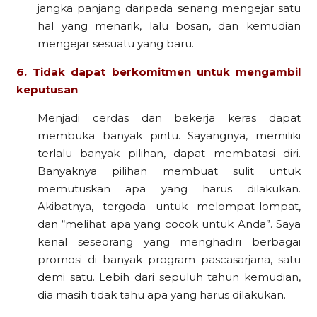
jangka panjang daripada senang mengejar satu
hal yang menarik, lalu bosan, dan kemudian
mengejar sesuatu yang baru.
6. Tidak dapat berkomitmen untuk mengambil
keputusan
Menjadi cerdas dan bekerja keras dapat
membuka banyak pintu. Sayangnya, memiliki
terlalu banyak pilihan, dapat membatasi diri.
Banyaknya pilihan membuat sulit untuk
memutuskan apa yang harus dilakukan.
Akibatnya, tergoda untuk melompat-lompat,
dan “melihat apa yang cocok untuk Anda”. Saya
kenal seseorang yang menghadiri berbagai
promosi di banyak program pascasarjana, satu
demi satu. Lebih dari sepuluh tahun kemudian,
dia masih tidak tahu apa yang harus dilakukan.