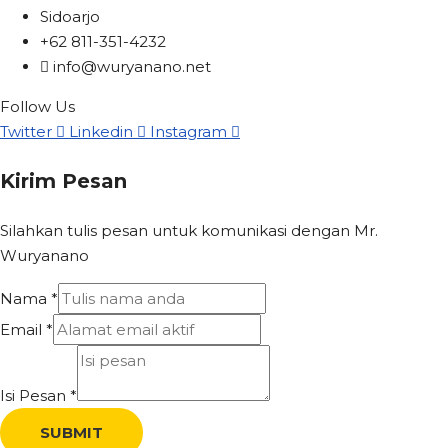
Sidoarjo
+62 811-351-4232
info@wuryanano.net
Follow Us
Twitter
Linkedin
Instagram
Kirim Pesan
Silahkan tulis pesan untuk komunikasi dengan Mr.
Wuryanano
Nama
*
Email
*
Isi Pesan
*
SUBMIT