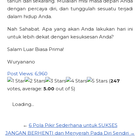
tahun dari sekarang. Mulailah misi masa depan Anda
dengan percaya diri, dan tunggulah sesuatu terjadi
dalam hidup Anda.
Nah Sahabat. Apa yang akan Anda lakukan hari ini
untuk lebih dekat dengan kesuksesan Anda?
Salam Luar Biasa Prima!
Wuryanano
Post Views:
6,960
(
247
votes, average:
5.00
out of 5)
Loading...
←
6 Pola Pikir Sederhana untuk SUKSES
JANGAN BERHENTI dan Menyerah Pada Diri Sendiri →