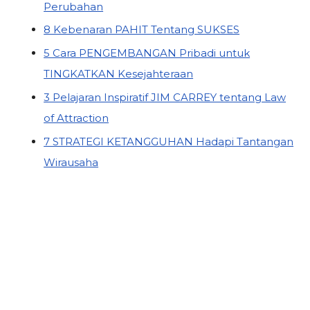
Perubahan
8 Kebenaran PAHIT Tentang SUKSES
5 Cara PENGEMBANGAN Pribadi untuk
TINGKATKAN Kesejahteraan
3 Pelajaran Inspiratif JIM CARREY tentang Law
of Attraction
7 STRATEGI KETANGGUHAN Hadapi Tantangan
Wirausaha