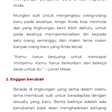
Anda.
Mungkin sulit untuk menjangkau orang-orang
baru pada awalnya, tetapi Anda bisa memulai
dari yang lingkungan kecil lebih dahulu, untuk
pada awalnya memperkenalkan diri kepada
satu orang seminggu, dan makin lama makin
banyak orang baru yang Anda kenal.
“Kamu harus berjuang untuk mencapai
mimpimu. Kamu harus berkorban dan bekerja
keras untuk itu.”
– Lionel Messi
2. Enggan berubah
Berada di lingkungan yang sama dalam waktu
lama membuat sulit untuk beradaptasi dengan
sesuatu yang baru. Berita baiknya adalah ada
perubahan pasti akan menghadirkan peluang