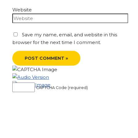
Website
Save my name, email, and website in this
browser for the next time I comment.
CAPTCHA Code (required)