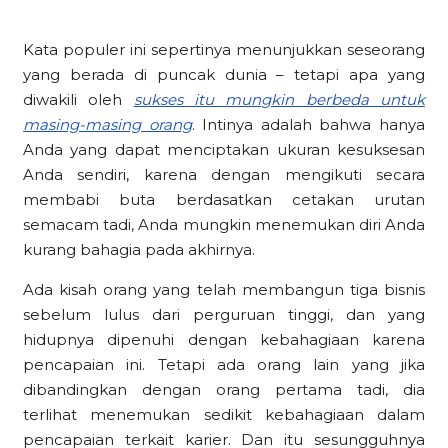
Kata populer ini sepertinya menunjukkan seseorang
yang berada di puncak dunia – tetapi apa yang
diwakili oleh
sukses itu mungkin berbeda untuk
masing-masing orang
. Intinya adalah bahwa hanya
Anda yang dapat menciptakan ukuran kesuksesan
Anda sendiri, karena dengan mengikuti secara
membabi buta berdasatkan cetakan urutan
semacam tadi, Anda mungkin menemukan diri Anda
kurang bahagia pada akhirnya.
Ada kisah orang yang telah membangun tiga bisnis
sebelum lulus dari perguruan tinggi, dan yang
hidupnya dipenuhi dengan kebahagiaan karena
pencapaian ini. Tetapi ada orang lain yang jika
dibandingkan dengan orang pertama tadi, dia
terlihat menemukan sedikit kebahagiaan dalam
pencapaian terkait karier. Dan itu sesungguhnya