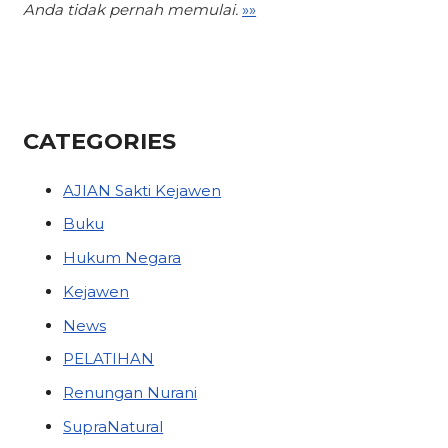
Anda tidak pernah memulai.
»»
CATEGORIES
AJIAN Sakti Kejawen
Buku
Hukum Negara
Kejawen
News
PELATIHAN
Renungan Nurani
SupraNatural