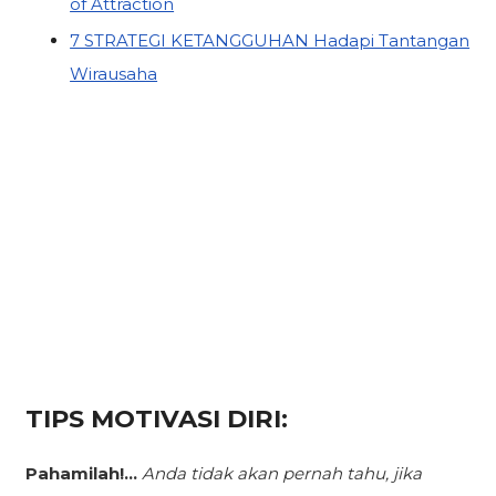
of Attraction
7 STRATEGI KETANGGUHAN Hadapi Tantangan
Wirausaha
TIPS MOTIVASI DIRI:
Pahamilah!...
Anda tidak akan pernah tahu,
jika