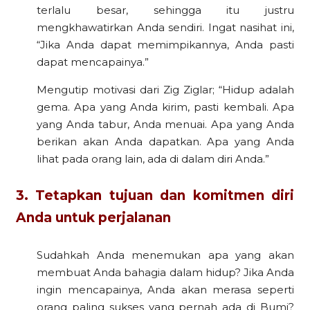
terlalu besar, sehingga itu justru
mengkhawatirkan Anda sendiri. Ingat nasihat ini,
“Jika Anda dapat memimpikannya, Anda pasti
dapat mencapainya.”
Mengutip motivasi dari Zig Ziglar; “Hidup adalah
gema. Apa yang Anda kirim, pasti kembali. Apa
yang Anda tabur, Anda menuai. Apa yang Anda
berikan akan Anda dapatkan. Apa yang Anda
lihat pada orang lain, ada di dalam diri Anda.”
3. Tetapkan tujuan dan komitmen diri
Anda untuk perjalanan
Sudahkah Anda menemukan apa yang akan
membuat Anda bahagia dalam hidup? Jika Anda
ingin mencapainya, Anda akan merasa seperti
orang paling sukses yang pernah ada di Bumi?