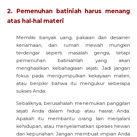
2. Pemenuhan batiniah harus menang
atas hal-hal materi
Memiliki banyak uang, pakaian dari desainer
kenamaan, dan rumah mewah mungkin
terdengar seperti masalah gengsi, tetapi
pemenuhan batiniahlah yang akan
menghasilkan kebahagiaan sejati. Jadi jangan
fokus pada mengumpulkan kekayaan materi,
atau berpikir bahwa itu mengukur seberapa
sukses Anda.
Sebaliknya, berusahalah menemukan panggilan
sejati Anda dalam hidup atau hasrat Anda.
Apakah itu membantu orang lain menjalani
kehidupan, atau menyelamatkan spesies hewan
dari kepunahan. Jangan membuat impian Anda