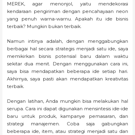
MEREK, agar menonjol, yaitu mendekorasi
kendaraan pengiriman dengan pencahayaan neon
yang penuh warna-warnu. Apakah itu ide bisnis
terbaik? Mungkin bukan terbaik.
Namun intinya adalah, dengan menggabungkan
berbagai hal secara strategis menjadi satu ide, saya
memikirkan bisnis potensial baru dalam waktu
sekitar dua menit. Dengan menggunakan cara ini,
saya bisa mendapatkan beberapa ide setiap hari.
Akhirnya, saya pasti akan mendapatkan kreativitas
terbaik.
Dengan latihan, Anda mungkin bisa melakukan hal
serupa. Cara ini dapat digunakan mensintesis ide-ide
baru untuk produk, kampanye pemasaran, dan
strategi manajemen. Coba saja gabungkan
beberapa ide, item, atau strategi menjadi satu dan