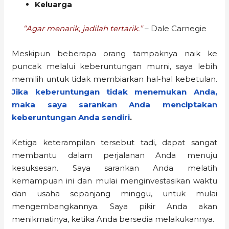
Keluarga
“Agar menarik, jadilah tertarik.”
– Dale Carnegie
Meskipun beberapa orang tampaknya naik ke
puncak melalui keberuntungan murni, saya lebih
memilih untuk tidak membiarkan hal-hal kebetulan.
Jika keberuntungan tidak menemukan Anda,
maka saya sarankan Anda menciptakan
keberuntungan Anda sendiri
.
Ketiga keterampilan tersebut tadi, dapat sangat
membantu dalam perjalanan Anda menuju
kesuksesan. Saya sarankan Anda melatih
kemampuan ini dan mulai menginvestasikan waktu
dan usaha sepanjang minggu, untuk mulai
mengembangkannya. Saya pikir Anda akan
menikmatinya, ketika Anda bersedia melakukannya.