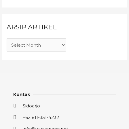
ARSIP ARTIKEL
Kontak
Sidoarjo
+62 811-351-4232
info@wuryanano.net