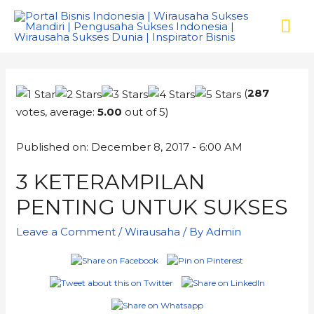
(
287
votes, average:
5.00
out of 5)
Published on: December 8, 2017 - 6:00 AM
3 KETERAMPILAN
PENTING UNTUK SUKSES
Leave a Comment
/
Wirausaha
/ By
Admin