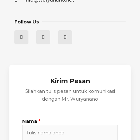
Follow Us
Kirim Pesan
Silahkan tulis pesan untuk komunikasi
dengan Mr. Wuryanano
Nama
*