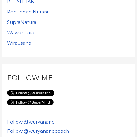
PELATIHAN
Renungan Nurani
SupraNatural
Wawancara
Wirausaha
FOLLOW ME!
Follow @wuryanano
Follow @wuryananocoach