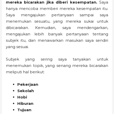
mereka bicarakan jika diberi kesempatan.
Saya
hanya mencoba memberi mereka kesempatan itu.
Saya mengajukan pertanyaan sampai saya
menemukan sesuatu, yang mereka sukai untuk
dibicarakan. Kemudian, saya mendengarkan,
mengajukan lebih banyak pertanyaan tentang
subjek itu, dan menawarkan masukan saya sendiri
yang sesuai.
Subjek yang sering saya tanyakan untuk
menemukan topik, yang senang mereka bicarakan
meliputi hal berikut:
Pekerjaan
Sekolah
Hobi
Hiburan
Tujuan