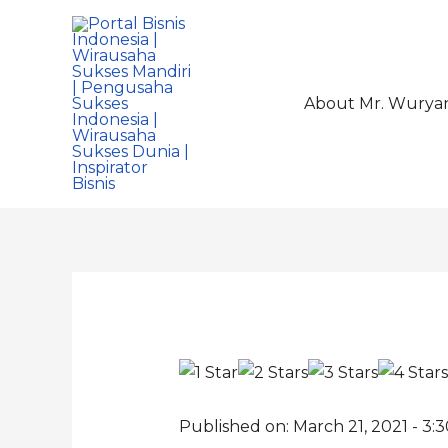
About Mr. Wurya
Published on: March 21, 2021 - 3: