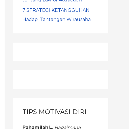
7 STRATEGI KETANGGUHAN
Hadapi Tantangan Wirausaha
TIPS MOTIVASI DIRI:
Pahamilah!...
Bagaimana