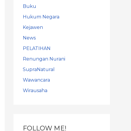
Buku
Hukum Negara
Kejawen
News
PELATIHAN
Renungan Nurani
SupraNatural
Wawancara
Wirausaha
FOLLOW ME!