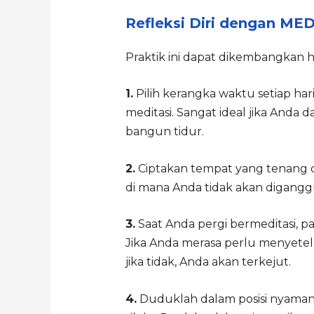
Refleksi Diri dengan ME
Praktik ini dapat dikembangkan 
1.
Pilih kerangka waktu setiap ha
meditasi. Sangat ideal jika Anda 
bangun tidur.
2.
Ciptakan tempat yang tenang d
di mana Anda tidak akan digangg
3.
Saat Anda pergi bermeditasi, p
Jika Anda merasa perlu menyetel
jika tidak, Anda akan terkejut.
4.
Duduklah dalam posisi nyaman,