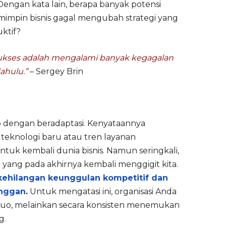
engan kata lain, berapa banyak potensi
emimpin bisnis gagal mengubah strategi yang
ktif?
sukses adalah mengalami banyak kegagalan
dahulu.”
– Sergey Brin
p dengan beradaptasi. Kenyataannya
teknologi baru atau tren layanan
uk kembali dunia bisnis. Namun seringkali,
yang pada akhirnya kembali menggigit kita.
kehilangan keunggulan kompetitif dan
anggan
.
Untuk mengatasi ini, organisasi Anda
quo, melainkan secara konsisten menemukan
g.