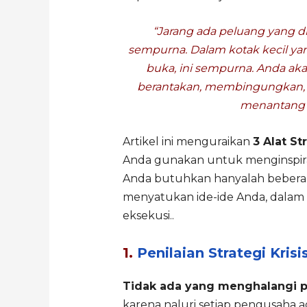
“Jarang ada peluang yang d
sempurna. Dalam kotak kecil yang
buka, ini sempurna. Anda ak
berantakan, membingungkan, da
menantang 
Artikel ini menguraikan
3 Alat St
Anda gunakan untuk menginspira
Anda butuhkan hanyalah bebera
menyatukan ide-ide Anda, dalam
eksekusi..
1.
Penilaian Strategi Krisi
Tidak ada yang menghalangi pe
karena naluri setiap pengusaha