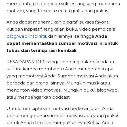
membantu para pencari sukses langsung menerima
motivasi, yang tersedia secara gratis, dan praktis.
Anda dapat menemukan biografi sukses favorit,
kutipan inspiratif, rangkaian buku, video pembicara,
blog/web inspiratif
, dan lainnya, sehingga
Anda
dapat memanfaatkan sumber motivasi ini untuk
fokus dan terinspirasi kembali
.
KESADARAN DIRI sangat penting dalam keadaan
sulit ini, karena membantu Anda mengetahui apa
yang memotivasi Anda. Sumber motivasi Anda akan
berbeda dari orang lainnya. Mungkin musik atau
menonton video motivasi. Mungkin buku, blog/web,
atau mendengarkan podcast.
Untuk menciptakan motivasi berkelanjutan, Anda
perlu mengetahui sumber motivasi apa yang praktis
untuk Anda dan cara mengaksesnya. Ketika Anda