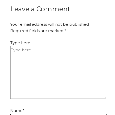
Leave a Comment
Your email address will not be published.
Required fields are marked
*
Type here..
Name*