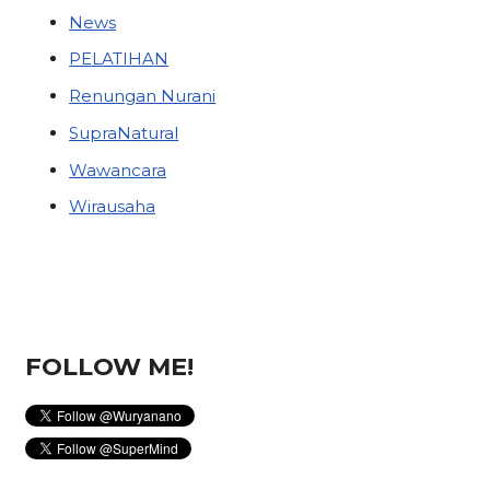
News
PELATIHAN
Renungan Nurani
SupraNatural
Wawancara
Wirausaha
FOLLOW ME!