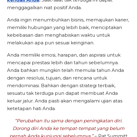
menggagalkan niat positif Anda.
Anda ingin menumbuhkan bisnis, memajukan karier,
memiliki hubungan yang lebih baik, menciptakan
kebebasan dan menghabiskan waktu untuk
melakukan apa pun sesuai keinginan.
Anda memiliki emosi, harapan, dan aspirasi untuk
mencapai prestasi lebih dari tahun sebelumnya.
Anda bahkan mungkin telah memulai tahun Anda
dengan resolusi, tujuan, dan rencana untuk
mendominasi. Bahkan dengan strategi terbaik,
sesuatu tak terduga pun dapat membuat Anda
keluar jalur. Anda pasti akan mengalami ujian atas
ketetapan hati Anda.
“Perubahan itu sama dengan peningkatan diri.
Dorong diri Anda ke tempat-tempat yang belum
pernah Anda kunjungi sebelumnya.”
– Pat Summitt