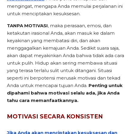
mengingat, mengapa Anda memulai perjalanan ini
untuk menciptakan kesuksesan.
TANPA MOTIVASI
, maka perasaan, emosi, dan
ketakutan irasional Anda, akan masuk ke dalam
keyakinan yang membatasi diri, dan akan
menggagalkan kemajuan Anda. Sedikit suara saja,
akan dapat meyakinkan Anda bahwa tidak ada cara
untuk pulih. Hidup akan sering membawa situasi
yang terasa terlalu sulit untuk ditangani. Situasi
seperti ini berpotensi merusak motivasi dan tekad
Anda untuk mencapai tujuan Anda.
Penting untuk
dipahami bahwa motivasi selalu ada, jika Anda
tahu cara memanfaatkannya.
MOTIVASI SECARA KONSISTEN
Jika Anda akan menciptakan kesuksesan dan