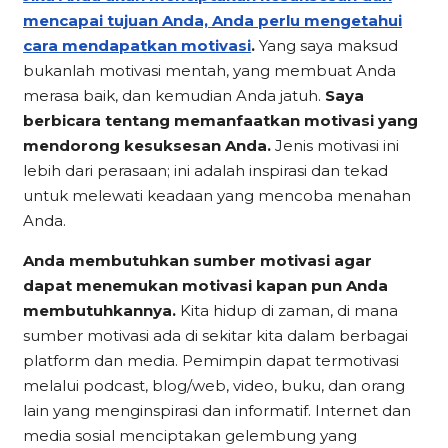
mencapai tujuan Anda, Anda perlu mengetahui
cara mendapatkan motivasi
.
Yang saya maksud
bukanlah motivasi mentah, yang membuat Anda
merasa baik, dan kemudian Anda jatuh.
Saya
berbicara tentang memanfaatkan motivasi yang
mendorong kesuksesan Anda.
Jenis motivasi ini
lebih dari perasaan; ini adalah inspirasi dan tekad
untuk melewati keadaan yang mencoba menahan
Anda.
Anda membutuhkan sumber motivasi agar
dapat menemukan motivasi kapan pun Anda
membutuhkannya.
Kita hidup di zaman, di mana
sumber motivasi ada di sekitar kita dalam berbagai
platform dan media. Pemimpin dapat termotivasi
melalui podcast, blog/web, video, buku, dan orang
lain yang menginspirasi dan informatif. Internet dan
media sosial menciptakan gelembung yang