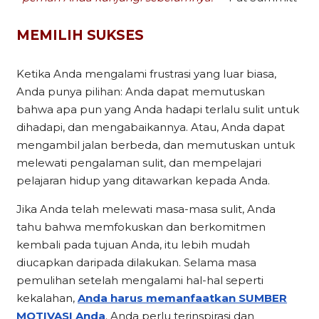
MEMILIH SUKSES
Ketika Anda mengalami frustrasi yang luar biasa,
Anda punya pilihan: Anda dapat memutuskan
bahwa apa pun yang Anda hadapi terlalu sulit untuk
dihadapi, dan mengabaikannya. Atau, Anda dapat
mengambil jalan berbeda, dan memutuskan untuk
melewati pengalaman sulit, dan mempelajari
pelajaran hidup yang ditawarkan kepada Anda.
Jika Anda telah melewati masa-masa sulit, Anda
tahu bahwa memfokuskan dan berkomitmen
kembali pada tujuan Anda, itu lebih mudah
diucapkan daripada dilakukan. Selama masa
pemulihan setelah mengalami hal-hal seperti
kekalahan,
Anda harus memanfaatkan SUMBER
MOTIVASI Anda
. Anda perlu terinspirasi dan