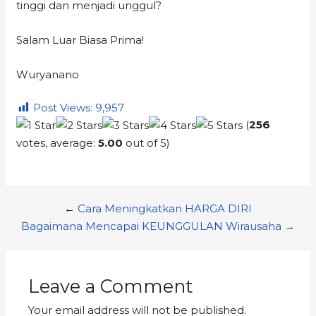
tinggi dan menjadi unggul?
Salam Luar Biasa Prima!
Wuryanano
Post Views:
9,957
(
256
votes, average:
5.00
out of 5)
←
Cara Meningkatkan HARGA DIRI
Bagaimana Mencapai KEUNGGULAN Wirausaha →
Leave a Comment
Your email address will not be published.