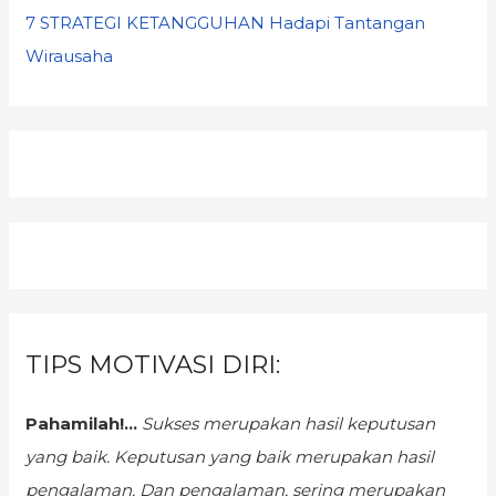
7 STRATEGI KETANGGUHAN Hadapi Tantangan
Wirausaha
TIPS MOTIVASI DIRI:
Pahamilah!...
Sukses merupakan hasil keputusan
yang baik. Keputusan yang baik merupakan hasil
pengalaman.
Dan pengalaman, sering merupakan