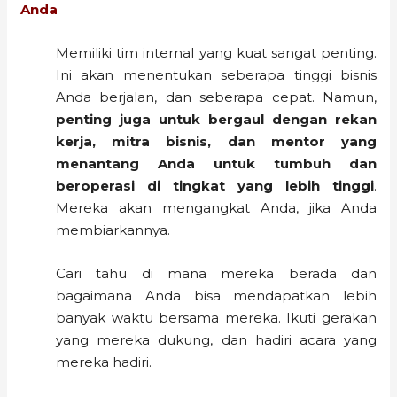
Anda
Memiliki tim internal yang kuat sangat penting.
Ini akan menentukan seberapa tinggi bisnis
Anda berjalan, dan seberapa cepat. Namun,
penting juga untuk bergaul dengan rekan
kerja, mitra bisnis, dan mentor yang
menantang Anda untuk tumbuh dan
beroperasi di tingkat yang lebih tinggi
.
Mereka akan mengangkat Anda, jika Anda
membiarkannya.
Cari tahu di mana mereka berada dan
bagaimana Anda bisa mendapatkan lebih
banyak waktu bersama mereka. Ikuti gerakan
yang mereka dukung, dan hadiri acara yang
mereka hadiri.