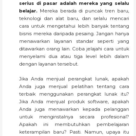
serius di pasar adalah mereka yang selalu
belajar.
Mereka berada di puncak tren baru,
teknologi dan alat baru, dan selalu mencari
cara untuk mengetahui lebih banyak tentang
bisnis mereka daripada pesaing. Jangan hanya
menawarkan layanan standar seperti yang
ditawarkan orang lain. Coba jelajahi cara untuk
menyelami dua atau tiga level lebih dalam
dengan layanan tersebut.
Jika Anda menjual perangkat lunak, apakah
Anda juga menjual pelatihan tentang cara
terbaik menggunakan perangkat lunak itu?
Jika Anda menjual produk software, apakah
Anda juga menawarkan kepada pelanggan
untuk menginstalnya secara profesional?
Apakah ini membutuhkan pembelajaran
keterampilan baru? Pasti. Namun, upaya itu