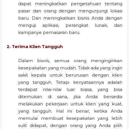
dapat meningkatkan pengetahuan tentang
pasar dan orang dengan mengunjungi lokasi
baru. Dan meningkatkan bisnis Anda dengan
menguji aplikasi, perangkat lunak, dan
kampanye pemasaran baru.
2. Terima Klien Tangguh
Dalam bisnis, semua orang menginginkan
kesepakatan yang mudah. Tidak ada yang ingin
sakit kepala untuk berurusan dengan klien
yang tangguh. Tetapi kenyataannya adalah
terdapat nilai-nilai luar biasa, yang bisa
ditemukan di sana, jika Anda bersedia
melakukan pekerjaan untuk klien yang kuat,
yang tangguh. Hal ini benar, ketika Anda
memulai membuat kesepakatan yang lebih
sulit didapat, dengan orang yang Anda pilih