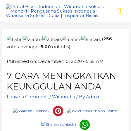
(
256
votes, average:
5.00
out of 5)
Published on: December 10, 2020 - 5:35 AM
7 CARA MENINGKATKAN
KEUNGGULAN ANDA
Leave a Comment
/
Wirausaha
/ By
Admin