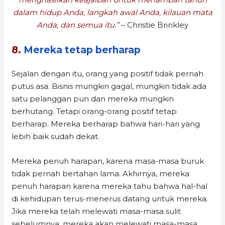
dalam hidup Anda, langkah awal Anda, kilauan mata
Anda, dan semua itu.”
– Christie Brinkley
8.
Mereka tetap berharap
Sejalan dengan itu, orang yang positif tidak pernah
putus asa. Bisnis mungkin gagal, mungkin tidak ada
satu pelanggan pun dan mereka mungkin
berhutang. Tetapi orang-orang positif tetap
berharap. Mereka berharap bahwa hari-hari yang
lebih baik sudah dekat.
Mereka penuh harapan, karena masa-masa buruk
tidak pernah bertahan lama. Akhirnya, mereka
penuh harapan karena mereka tahu bahwa hal-hal
di kehidupan terus-menerus datang untuk mereka.
Jika mereka telah melewati masa-masa sulit
sebelumnya, mereka akan melewati masa-masa