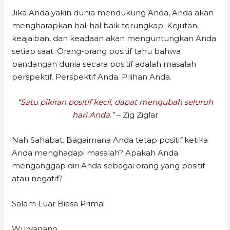
Jika Anda yakin dunia mendukung Anda, Anda akan
mengharapkan hal-hal baik terungkap. Kejutan,
keajaiban, dan keadaan akan menguntungkan Anda
setiap saat. Orang-orang positif tahu bahwa
pandangan dunia secara positif adalah masalah
perspektif. Perspektif Anda. Pilihan Anda.
“Satu pikiran positif kecil, dapat mengubah seluruh
hari Anda.”
– Zig Ziglar
Nah Sahabat. Bagaimana Anda tetap positif ketika
Anda menghadapi masalah? Apakah Anda
menganggap diri Anda sebagai orang yang positif
atau negatif?
Salam Luar Biasa Prima!
Wuryanano