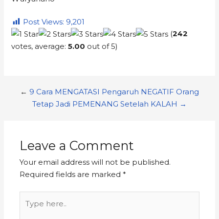
Post Views:
9,201
(
242
votes, average:
5.00
out of 5)
←
9 Cara MENGATASI Pengaruh NEGATIF Orang
Tetap Jadi PEMENANG Setelah KALAH →
Leave a Comment
Your email address will not be published.
Required fields are marked
*