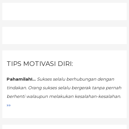
TIPS MOTIVASI DIRI:
Pahamilah!...
Sukses selalu berhubungan dengan
tindakan.
Orang sukses selalu bergerak tanpa pernah
berhenti walaupun melakukan kesalahan-kesalahan.
»»