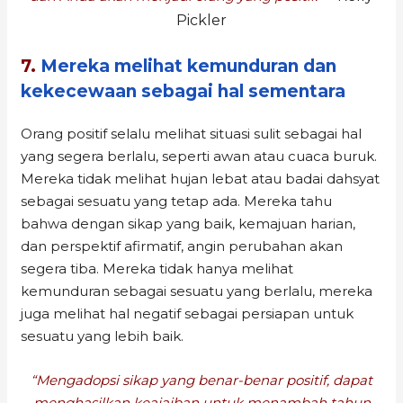
Pickler
7.
Mereka melihat kemunduran dan
kekecewaan sebagai hal sementara
Orang positif selalu melihat situasi sulit sebagai hal
yang segera berlalu, seperti awan atau cuaca buruk.
Mereka tidak melihat hujan lebat atau badai dahsyat
sebagai sesuatu yang tetap ada. Mereka tahu
bahwa dengan sikap yang baik, kemajuan harian,
dan perspektif afirmatif, angin perubahan akan
segera tiba. Mereka tidak hanya melihat
kemunduran sebagai sesuatu yang berlalu, mereka
juga melihat hal negatif sebagai persiapan untuk
sesuatu yang lebih baik.
“Mengadopsi sikap yang benar-benar positif, dapat
menghasilkan keajaiban untuk menambah tahun