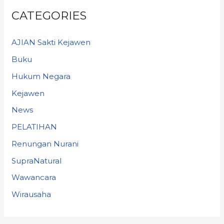
CATEGORIES
AJIAN Sakti Kejawen
Buku
Hukum Negara
Kejawen
News
PELATIHAN
Renungan Nurani
SupraNatural
Wawancara
Wirausaha