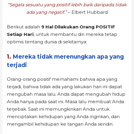
“Segala sesuatu yang positif lebih baik daripada tidak
ada yang negatif.”
– Elbert Hubbard
Berikut adalah
9 Hal Dilakukan Orang POSITIF
Setiap Hari
, untuk membantu diri mereka tetap
optimis tentang dunia di sekitarnya:
1.
Mereka tidak merenungkan apa yang
terjadi
Orang-orang positif memahami bahwa apa yang
terjadi, bahwa tidak ada yang lakukan hari ini dapat
mengubah masa lalu. Anda dapat mengubah hidup
Anda hanya pada saat ini. Masa lalu membuat Anda
terjebak. Saat ini memungkinkan Anda untuk
menciptakan kehidupan yang Anda inginkan, dan
mengambil kehidupan ke tangan Anda sendiri.