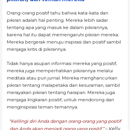
Orang-orang positif tahu bahwa kata-kata dan
pikiran adalah hal penting. Mereka lebih sadar
tentang apa yang masuk ke dalam pikirannya,
karena hal itu dapat memengaruhi pikiran mereka.
Mereka bergerak menuju inspirasi dan positif sambil
menjaga kritis di pikirannya.
Tidak hanya asupan informasi mereka yang positif,
mereka juga memperhatikan pikirannya melalui
meditasi atau pun jurnal. Mereka menghancurkan
pikiran tentang malapetaka dan kesuraman, sambil
merayakan pikiran tentang harapan. Mereka juga
menjaga lingkaran positif, untuk mendorong dan
menginspirasi teman-temannya.
“Kelilingi diri Anda dengan orang-orang yang positif
dan Anda akan menjadi orang yang positif.”
– K
elly