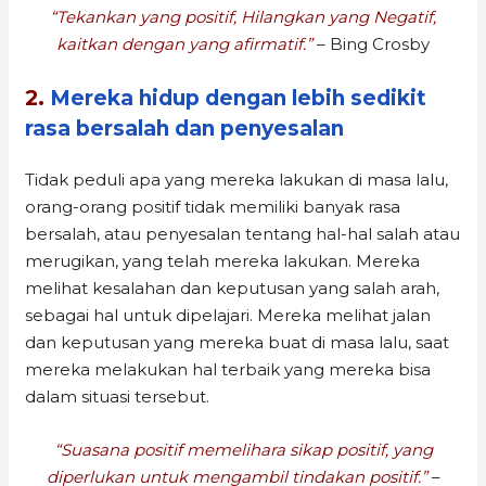
“Tekankan yang positif, Hilangkan yang Negatif,
kaitkan dengan yang afirmatif.”
– Bing Crosby
2.
Mereka hidup dengan lebih sedikit
rasa bersalah dan penyesalan
Tidak peduli apa yang mereka lakukan di masa lalu,
orang-orang positif tidak memiliki banyak rasa
bersalah, atau penyesalan tentang hal-hal salah atau
merugikan, yang telah mereka lakukan. Mereka
melihat kesalahan dan keputusan yang salah arah,
sebagai hal untuk dipelajari. Mereka melihat jalan
dan keputusan yang mereka buat di masa lalu, saat
mereka melakukan hal terbaik yang mereka bisa
dalam situasi tersebut.
“Suasana positif memelihara sikap positif, yang
diperlukan untuk mengambil tindakan positif.”
–